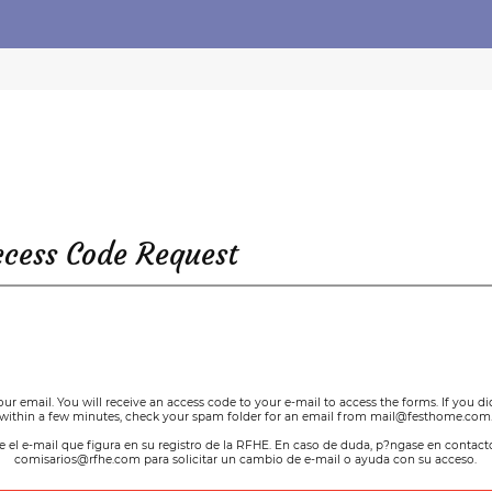
ccess Code Request
our email. You will receive an access code to your e-mail to access the forms. If you did
within a few minutes, check your spam folder for an email from mail@festhome.com
ce el e-mail que figura en su registro de la RFHE. En caso de duda, p?ngase en contac
comisarios@rfhe.com para solicitar un cambio de e-mail o ayuda con su acceso.