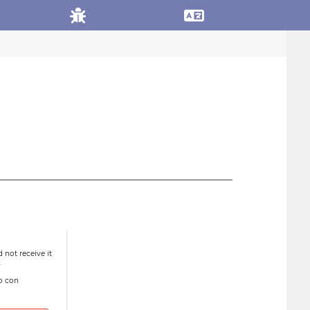
 not receive it
.
to con